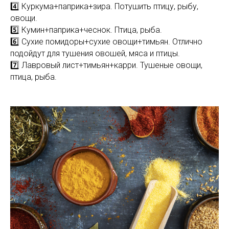
4️⃣ Куркума+паприка+зира. Потушить птицу, рыбу,
овощи.
5️⃣ Кумин+паприка+чеснок. Птица, рыба.
6️⃣ Сухие помидоры+сухие овощи+тимьян. Отлично
подойдут для тушения овошей, мяса и птицы.
7️⃣ Лавровый лист+тимьян+карри. Тушеные овощи,
птица, рыба.